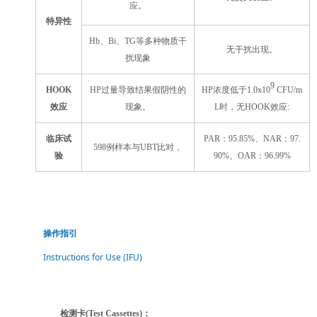
应。
特异性
Hb、Bi、TG等多种物质干
无干扰出现。
扰现象
9
HOOK
HP过量导致结果假阴性的
HP浓度低于1.0x10
CFU/m
效应
现象。
L时，无HOOK效应:
临床试
PAR：95.85%、NAR：97.
598例样本与UBT比对，
验
90%、OAR：96.99%
操作指引
Instructions for Use (IFU)
检测卡(
Test Cassettes
)：