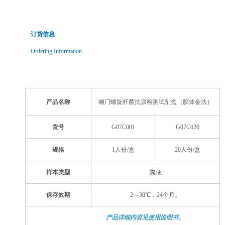
订货信息
Ordering Information
产品名称
幽门螺旋杆菌抗原检测试剂盒（胶体金法）
货号
G07C001
G07C020
规格
1人份/盒
20人份/盒
样本类型
粪便
保存效期
2～30℃，24个月。
产品详细内容见使用说明书。