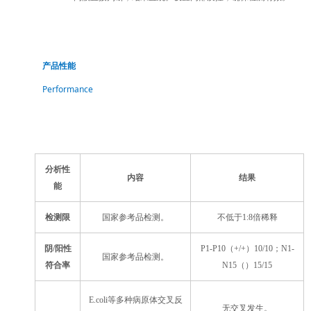
产品性能
Performance
分析性
内容
结果
能
检测限
国家参考品检测。
不低于1:8倍稀释
阴/阳性
P1-P10（
+/+
）10/10；N1-
国家参考品检测。
符合率
N15（）15/15
E.coli等多种病原体交叉反
无交叉发生。