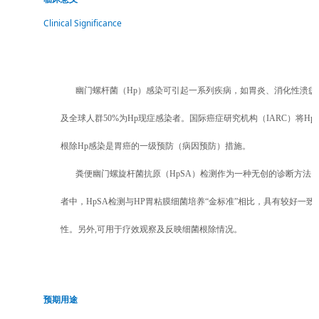
Clinical Significance
幽门螺杆菌（
Hp
）感染可引起一系列疾病，如胃炎、消化性溃疡
及全球人群50%为Hp现症感染者。国际癌症研究机构（
IARC
）将Hp
根除Hp感染是胃癌的一级预防（
病因预防
）措施。
粪便幽门螺旋杆菌抗原（
HpSA
）检测作为一种无创的诊断方法
者中，HpSA检测与HP胃粘膜细菌培养“金标准”相比，具有较好一
性。另外,可用于疗效观察及反映细菌根除情况。
预期用途